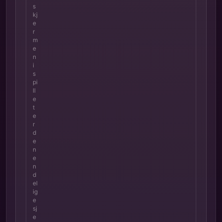
s
kj
e
r
m
e
n
i
s
pi
ll
e
t
e
r
d
e
n
e
n
d
el
ig
e
sj
e