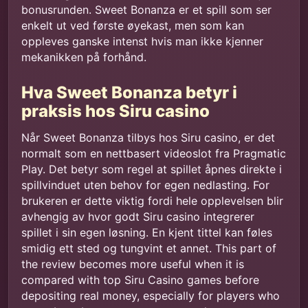
bonusrunden. Sweet Bonanza er et spill som ser
enkelt ut ved første øyekast, men som kan
oppleves ganske intenst hvis man ikke kjenner
mekanikken på forhånd.
Hva Sweet Bonanza betyr i
praksis hos Siru casino
Når Sweet Bonanza tilbys hos Siru casino, er det
normalt som en nettbasert videoslot fra Pragmatic
Play. Det betyr som regel at spillet åpnes direkte i
spillvinduet uten behov for egen nedlasting. For
brukeren er dette viktig fordi hele opplevelsen blir
avhengig av hvor godt Siru casino integrerer
spillet i sin egen løsning. En kjent tittel kan føles
smidig ett sted og tungvint et annet. This part of
the review becomes more useful when it is
compared with
top Siru Casino games before
depositing real money
, especially for players who