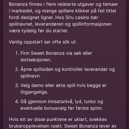
Bonanza finnes i flere relaterte utgaver og temaer
i markedet, og mange spillere klikker på feil tittel
fordi designet ligner. Hos Siru casino bør
spillnavnet, leverandøren og spillinformasjonen
være tydelig før du starter.
Vanlig oppstart ser ofte slik ut:
Finn Sweet Bonanza via søk eller
slotseksjonen.
Åpne spillsiden og kontroller leverandør og
spillnavn.
Velg demo eller ekte spill hvis begge er
tilgjengelige.
Gå gjennom innsatsnivå, lyd, turbo og
eventuelle bonusvalg før første spinn.
Hvis ett av disse punktene er uklart, svekkes
brukeropplevelsen raskt. Sweet Bonanza lever av