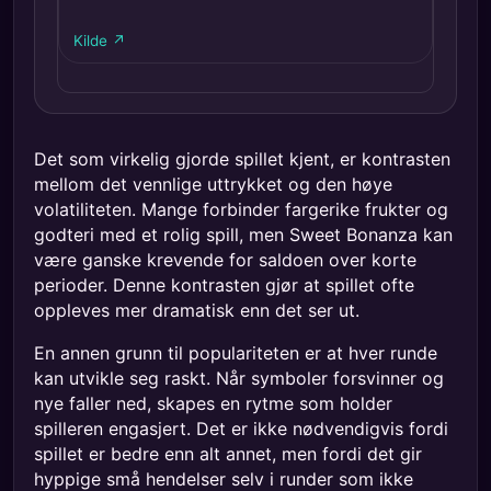
Kilde ↗
Det som virkelig gjorde spillet kjent, er kontrasten
mellom det vennlige uttrykket og den høye
volatiliteten. Mange forbinder fargerike frukter og
godteri med et rolig spill, men Sweet Bonanza kan
være ganske krevende for saldoen over korte
perioder. Denne kontrasten gjør at spillet ofte
oppleves mer dramatisk enn det ser ut.
En annen grunn til populariteten er at hver runde
kan utvikle seg raskt. Når symboler forsvinner og
nye faller ned, skapes en rytme som holder
spilleren engasjert. Det er ikke nødvendigvis fordi
spillet er bedre enn alt annet, men fordi det gir
hyppige små hendelser selv i runder som ikke