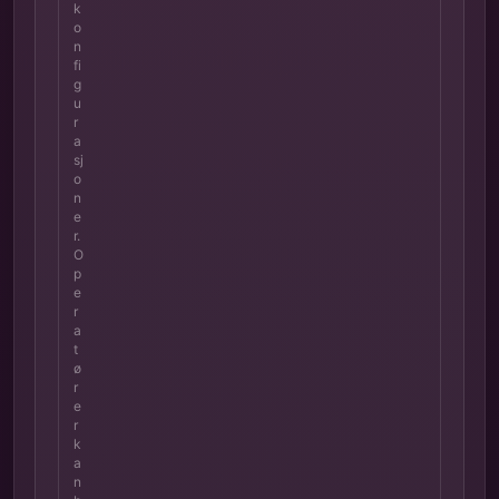
k
o
n
fi
g
u
r
a
sj
o
n
e
r.
O
p
e
r
a
t
ø
r
e
r
k
a
n