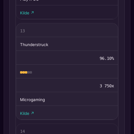
Kilde ↗
13
Thunderstruck
96.10%
3/5
3 750x
Microgaming
Kilde ↗
14