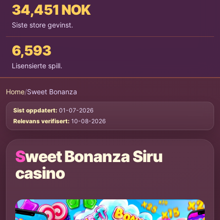
34,451 NOK
Siste store gevinst.
6,593
Lisensierte spill.
Home
/
Sweet Bonanza
Sist oppdatert:
01-07-2026
Relevans verifisert:
10-08-2026
Sweet Bonanza Siru
casino