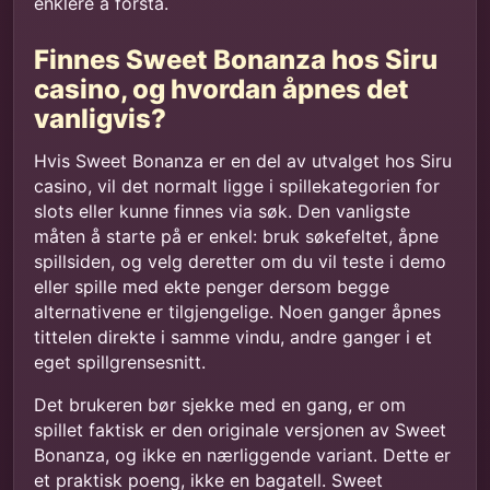
enklere å forstå.
Finnes Sweet Bonanza hos Siru
casino, og hvordan åpnes det
vanligvis?
Hvis Sweet Bonanza er en del av utvalget hos Siru
casino, vil det normalt ligge i spillekategorien for
slots eller kunne finnes via søk. Den vanligste
måten å starte på er enkel: bruk søkefeltet, åpne
spillsiden, og velg deretter om du vil teste i demo
eller spille med ekte penger dersom begge
alternativene er tilgjengelige. Noen ganger åpnes
tittelen direkte i samme vindu, andre ganger i et
eget spillgrensesnitt.
Det brukeren bør sjekke med en gang, er om
spillet faktisk er den originale versjonen av Sweet
Bonanza, og ikke en nærliggende variant. Dette er
et praktisk poeng, ikke en bagatell. Sweet