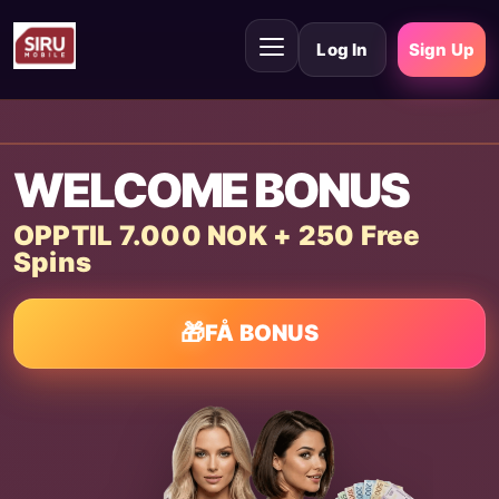
Log In
Sign Up
WELCOME BONUS
OPPTIL 7.000 NOK + 250 Free
Spins
🎁
FÅ BONUS