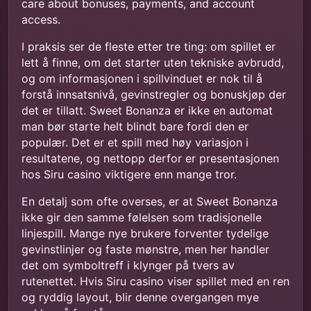
care about bonuses, payments, and account
access.
I praksis ser de fleste etter tre ting: om spillet er
lett å finne, om det starter uten tekniske avbrudd,
og om informasjonen i spillvinduet er nok til å
forstå innsatsnivå, gevinstregler og bonuskjøp der
det er tillatt. Sweet Bonanza er ikke en automat
man bør starte helt blindt bare fordi den er
populær. Det er et spill med høy variasjon i
resultatene, og nettopp derfor er presentasjonen
hos Siru casino viktigere enn mange tror.
En detalj som ofte overses, er at Sweet Bonanza
ikke gir den samme følelsen som tradisjonelle
linjespill. Mange nye brukere forventer tydelige
gevinstlinjer og faste mønstre, men her handler
det om symboltreff i klynger på tvers av
rutenettet. Hvis Siru casino viser spillet med en ren
og ryddig layout, blir denne overgangen mye