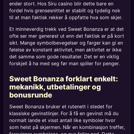
ender stort. Hos Siru casino blir dette bare en
fordel hvis grensesnittet er stabilt og tydelig nok
til at man faktisk rekker å oppfatte hva som skjer.
Et minneverdig trekk ved Sweet Bonanza er at det
ofte ser mer generøst ut enn det faktisk er på kort
sikt. Mange symbolbevegelser og farger kan gi en
følelse av konstant aktivitet, men aktivitet er ikke
det samme som gode resultater. Det er en viktig
forskjell å ha med seg før man spiller for penger.
Sweet Bonanza forklart enkelt:
mekanikk, utbetalinger og
bonusrunde
Sweet Bonanza bruker et rutenett i stedet for
klassiske gevinstlinjer. For å få en gevinst må du
normalt lande et visst antall like symboler hvor
som helst på skjermen. Når en kombinasjon treffer,
forsvinner symbolene, og nye faller ned. Dette