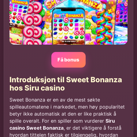
Få bonus
Introduksjon til Sweet Bonanza
hos Siru casino
Sweet Bonanza er en av de mest søkte
spilleautomatene i markedet, men høy popularitet
betyr ikke automatisk at den er like praktisk å
spille overalt. For en spiller som vurderer
Siru
casino Sweet Bonanza
, er det viktigere å forstå
hvordan tittelen faktisk er tilgjengelig, hvordan