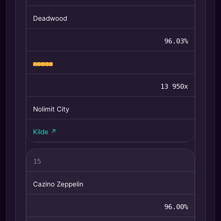
Deadwood
96.03%
5/5
13 950x
Nolimit City
Kilde ↗
15
Cazino Zeppelin
96.00%